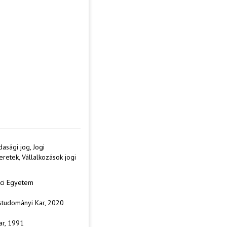
dasági jog, Jogi
eretek, Vállalkozások jogi
lci Egyetem
studományi Kar, 2020
ar, 1991