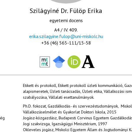
Szilágyiné Dr. Fülöp Erika
egyetemi docens
A4 / IV. 409.
erika.szilagyine.fulop@uni-miskolc.hu
+36 (46) 565-111/15-58
Etikett és protokoll, Etikett protokoll üzleti kommunikáció, Gaz
alapismeretek, Üzleti tanácsadás, Üzleti etika, Vállalkozási ism
szabályozása, Vállalati esettanulmányok.
Ph.D. fokozat, Gazdálkodás- és szervezéstudományok, Misko
Vállalkozáselmélet és Gyakorlat Doktori Iskola, 2015
ség
Jogász-közgazdász, Budapesti Corvinus Egyetem Gazdálkodá
Jogi szakvizsga, Igazságügyi Minisztérium, 1997
Okleveles jogász, Miskolci Egyetem Állam és Jogtudományi K