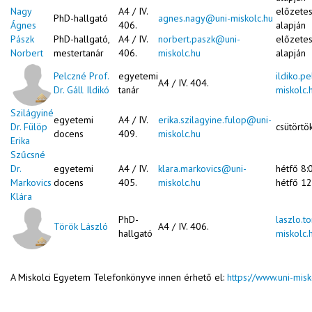
Nagy
A4 / IV.
előzete
PhD-hallgató
agnes.nagy@uni-miskolc.hu
Ágnes
406.
alapján
Pászk
PhD-hallgató,
A4 / IV.
norbert.paszk@uni-
előzete
Norbert
mestertanár
406.
miskolc.hu
alapján
Pelczné Prof.
egyetemi
ildiko.p
A4 / IV. 404.
Dr. Gáll Ildikó
tanár
miskolc.
Szilágyiné
egyetemi
A4 / IV.
erika.szilagyine.fulop@uni-
Dr. Fülöp
csütörtö
docens
409.
miskolc.hu
Erika
Szűcsné
Dr.
egyetemi
A4 / IV.
klara.markovics@uni-
hétfő 8:
Markovics
docens
405.
miskolc.hu
hétfő 12
Klára
PhD-
laszlo.t
Török László
A4 / IV. 406.
hallgató
miskolc.
A Miskolci Egyetem Telefonkönyve innen érhető el:
https://www.uni-mis