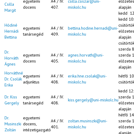
egyetemi
A4 / IV.
csilla.csiszar@uni-
előzete
Csilla
docens
407.
miskolc.hu
alapján
Margit
kedd 12
kedd 10
Hódiné
csütörtö
egyetemi
A4 / IV.
bettina.hodine.hernadi@uni-
Hernádi
előzete
tanársegéd
409.
miskolc.hu
Bettina
alapján
csütörtö
szerda 8
Dr.
egyetemi
A4 / IV.
agnes.horvath@uni-
szerda 
Horváth
docens
405.
miskolc.hu
előzete
Ágnes
alapján
Horváthné
egyetemi
A4 / IV.
erika.hne.csolak@uni-
hétfő 10
Dr. Csolák
adjunktus
408.
miskolc.hu
csütörtö
Erika
kedd 12
Dr. Kiss
egyetemi
A4 / IV.
szerda 
kiss.gergely@uni-miskolc.hu
Gergely
tanársegéd
408.
előzete
alapján
hétfő 14
Dr.
egyetemi
A4 / IV.
zoltan.musinszki@uni-
szerda 
Musinszki
docens,
401.
miskolc.hu
előzete
Zoltán
intézetigazgató
alapján