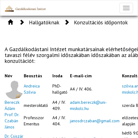
Toggl
naviga
Hallgatóknak
Konzultációs időpontok
A Gazdálkodástani Intézet munkatársainak elérhetősége
tavaszi félév szorgalmi időszakában időszakában az aláb
konzultációt:
Név
Beosztás
Iroda
E-mail-cím
Konzult
Andreica
PhD-
szilvia.
A4 / IV. 406.
Szilvia
hallgató
miskolc.
Bereczk
A4 / IV.
adam.bereczk@uni-
mesteroktató
szerda 8
Ádám
409.
miskolc.hu
Prof. Dr.
Professzor
A4 / IV.
előzete
Czabán
janosdrczaban@gmail.com
Emeritus
404.
alapján
János
hétfő 9:
Dr. Csiszár