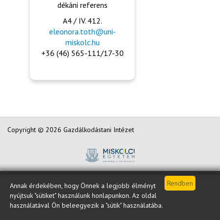
dékáni referens
A4 / IV. 412.
eleonora.toth@uni-
miskolc.hu
+36 (46) 565-111/17-30
Copyright © 2026 Gazdálkodástani Intézet
Annak érdekében, hogy Önnek a legjobb élményt
nyújtsuk "sütiket" használunk honlapunkon. Az oldal
használatával Ön beleegyezik a "sütik" használatába.