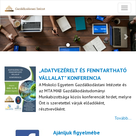
Toggl
naviga
Previous
Nex
„ADATVEZÉRELT ÉS FENNTARTHATÓ
VÁLLALAT” KONFERENCIA
A Miskolci Egyetem Gazdálkodástani Intézete és
az MTA MAB Gazdálkodástudományi
Munkabizottsága közös konferenciát hirdet, melyre
Önt is szeretettel várjuk előadóként,
résztvevőként.
Tovább...
Ajánljuk figyelmébe