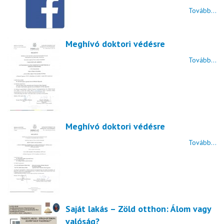
Tovább...
Meghívó doktori védésre
Tovább...
Meghívó doktori védésre
Tovább...
Saját lakás – Zöld otthon: Álom vagy
valóság?